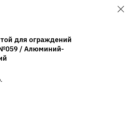
итой для ограждений
 №059 / Алюминий-
ий
.
в корзину