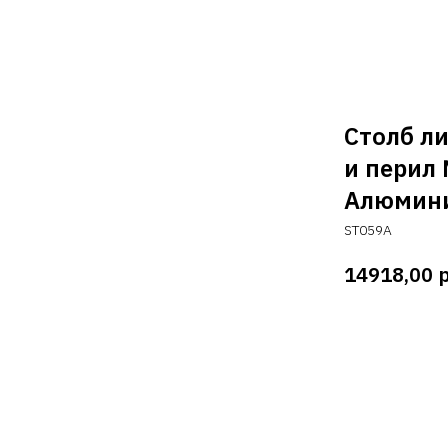
Столб л
и перил
Алюмин
ST059A
р
14918,00
Добавить 