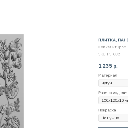
ПЛИТКА, ПАН
КовкаЛитПром
SKU:
PLT038
1 235
р.
Материал
Размер издели
Покраска