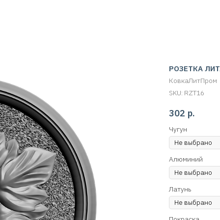
РОЗЕТКА ЛИТ
КовкаЛитПром
SKU:
RZT16
302
р.
Чугун
Алюминий
Латунь
Покраска