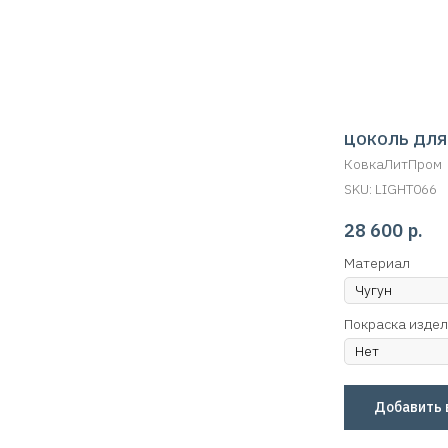
ЦОКОЛЬ ДЛЯ
КовкаЛитПром
SKU:
LIGHT066
28 600
р.
Материал
Покраска изде
Добавить 