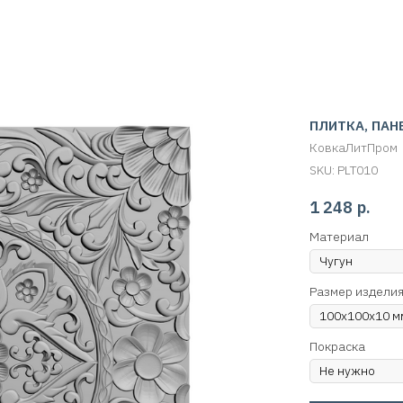
ПЛИТКА, ПАН
КовкаЛитПром
SKU:
PLT010
1 248
р.
Материал
Размер издели
Покраска