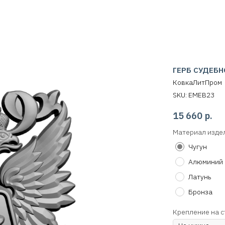
ГЕРБ СУДЕБН
КовкаЛитПром
SKU:
EMEB23
15 660
р.
Материал изде
Чугун
Алюминий
Латунь
Бронза
Крепление на с