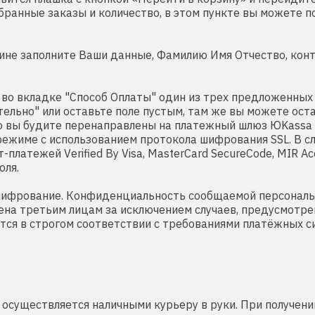
бранные заказы и количество, в этом пункте вы можете п
ине заполните Ваши данные, Фамилию Имя Отчество, конт
во вкладке "Способ Оплаты" один из трех предложенных 
тельно" или оставьте поле пустым, там же вы можете ост
го вы будите перенаправлены на платежный шлюз ЮKassa
жиме с использованием протокола шифрования SSL. В с
платежей Verified By Visa, MasterCard SecureCode, MIR Ac
оля.
ифрование. Конфиденциальность сообщаемой персональ
на третьим лицам за исключением случаев, предусмотр
я в строгом соответствии с требованиями платёжных систе
а осуществляется наличными курьеру в руки. При получен