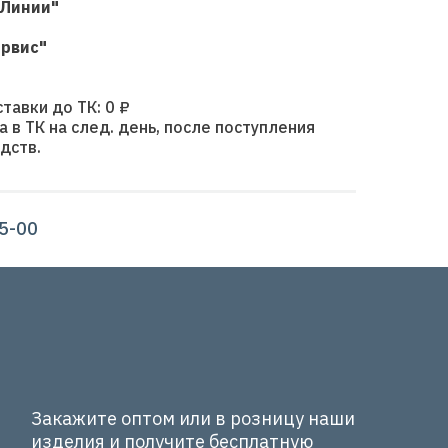
 Линии"
ервис"
тавки до ТК: 0 ₽
а в ТК на след. день, после поступления
дств.
15-00
Закажите оптом или в розницу наши
изделия и получите бесплатную