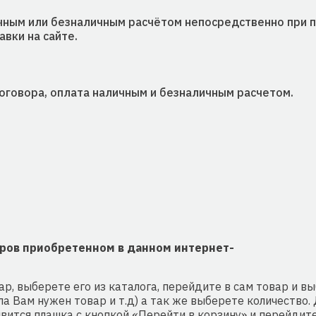
чным или безналичным расчётом непосредственно при 
вки на сайте.
договора, оплата наличным и безналичным расчетом.
аров приобретенном в данном интернет-
ар, выберете его из каталога, перейдите в сам товар и 
ла Вам нужен товар и т.д) а так же выберете количество
вится плашка с кнопкой «Перейти в корзину» и перейдите