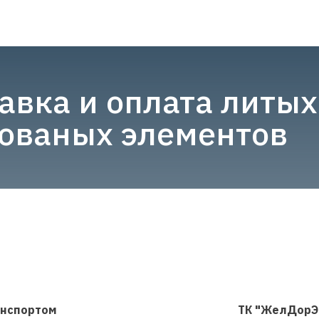
авка и оплата литых
кованых элементов
анспортом
ТК "ЖелДорЭ